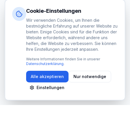
Mit Google anmelden
Cookie-Einstellungen
Wir verwenden Cookies, um Ihnen die
Noch kein Konto?
Jetzt registrieren
bestmögliche Erfahrung auf unserer Website zu
bieten. Einige Cookies sind für die Funktion der
Website erforderlich, während andere uns
helfen, die Website zu verbessern. Sie können
DSGVO-konform
SSL-verschlüsselt
Made in Germany
Ihre Einstellungen jederzeit anpassen.
Weitere Informationen finden Sie in unserer
Datenschutzerklärung
.
Alle akzeptieren
Nur notwendige
Einstellungen