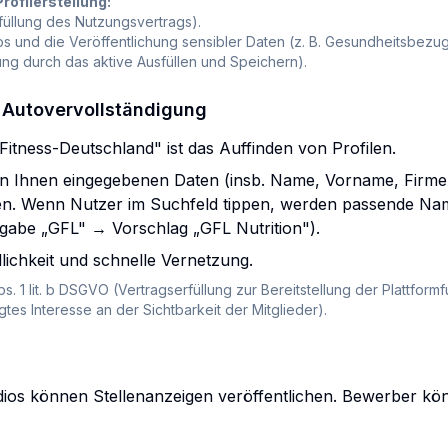
rofilerstellung:
Erfüllung des Nutzungsvertrags).
s und die Veröffentlichung sensibler Daten (z. B. Gesundheitsbezug
igung durch das aktive Ausfüllen und Speichern).
 Autovervollständigung
Fitness-Deutschland" ist das Auffinden von Profilen.
n Ihnen eingegebenen Daten (insb. Name, Vorname, Firme
. Wenn Nutzer im Suchfeld tippen, werden passende Na
ingabe „GFL" → Vorschlag „GFL Nutrition").
ichkeit und schnelle Vernetzung.
bs. 1 lit. b DSGVO (Vertragserfüllung zur Bereitstellung der Plattformfu
igtes Interesse an der Sichtbarkeit der Mitglieder).
ios können Stellenanzeigen veröffentlichen. Bewerber kön