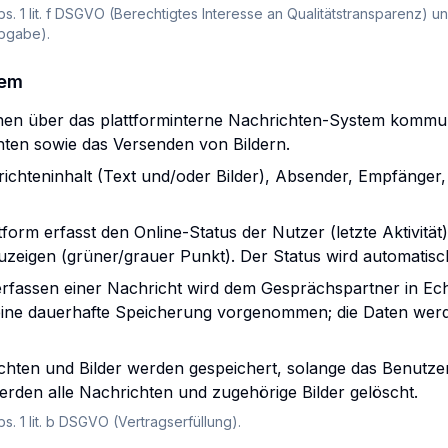
bs. 1 lit. f DSGVO (Berechtigtes Interesse an Qualitätstransparenz) und
Abgabe).
tem
nnen über das plattforminterne Nachrichten-System kommu
hten sowie das Versenden von Bildern.
chteninhalt (Text und/oder Bilder), Absender, Empfänger, 
tform erfasst den Online-Status der Nutzer (letzte Aktivität
eigen (grüner/grauer Punkt). Der Status wird automatisch 
fassen einer Nachricht wird dem Gesprächspartner in Echt
keine dauerhafte Speicherung vorgenommen; die Daten wer
hten und Bilder werden gespeichert, solange das Benutzerk
rden alle Nachrichten und zugehörige Bilder gelöscht.
bs. 1 lit. b DSGVO (Vertragserfüllung).