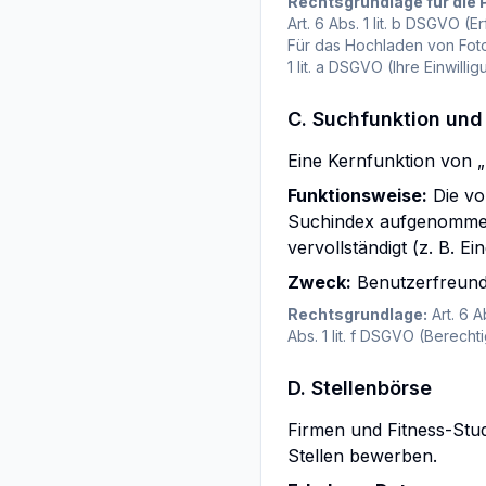
Rechtsgrundlage für die P
Art. 6 Abs. 1 lit. b DSGVO (
Für das Hochladen von Foto
1 lit. a DSGVO (Ihre Einwill
C. Suchfunktion und
Eine Kernfunktion von „
Funktionsweise:
Die vo
Suchindex aufgenommen
vervollständigt (z. B. E
Zweck:
Benutzerfreundl
Rechtsgrundlage:
Art. 6 A
Abs. 1 lit. f DSGVO (Berecht
D. Stellenbörse
Firmen und Fitness-Stud
Stellen bewerben.