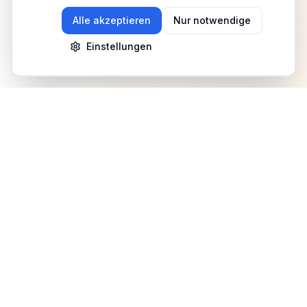
Alle akzeptieren
Nur notwendige
Einstellungen
Newsletter
Erhalte Updates zu Events, Tipps und Neuigkeiten
Anmelden
©
2026
Fitness Deutschland. Alle Rechte vorbehalten.
Benutzerhilfe
AGB
Datenschutz
Impressum
Mediadaten
Cookies