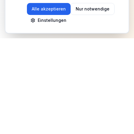
Alle akzeptieren
Nur notwendige
Einstellungen
Newsletter
Erhalte Updates zu Events, Tipps und Neuigkeiten
Anmelden
©
2026
Fitness Deutschland. Alle Rechte vorbehalten.
Benutzerhilfe
AGB
Datenschutz
Impressum
Mediadaten
Cookies