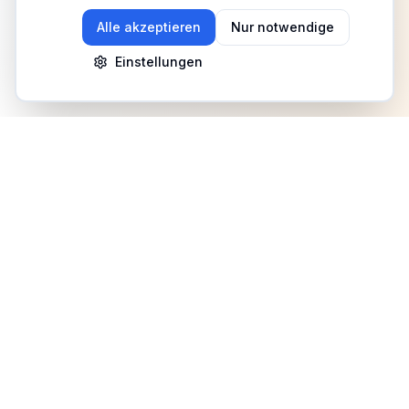
Alle akzeptieren
Nur notwendige
Einstellungen
Newsletter
Erhalte Updates zu Events, Tipps und Neuigkeiten
Anmelden
©
2026
Fitness Deutschland. Alle Rechte vorbehalten.
Benutzerhilfe
AGB
Datenschutz
Impressum
Mediadaten
Cookies