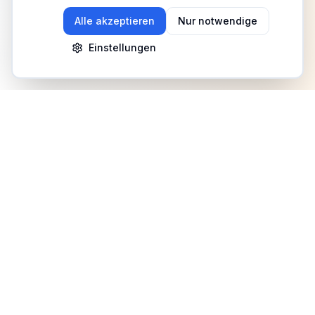
Alle akzeptieren
Nur notwendige
Einstellungen
Newsletter
Erhalte Updates zu Events, Tipps und Neuigkeiten
Anmelden
©
2026
Fitness Deutschland. Alle Rechte vorbehalten.
Benutzerhilfe
AGB
Datenschutz
Impressum
Mediadaten
Cookies