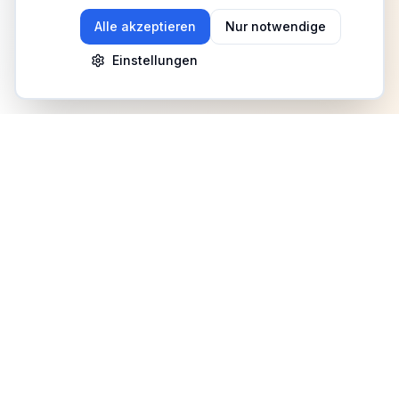
Alle akzeptieren
Nur notwendige
Einstellungen
Newsletter
Erhalte Updates zu Events, Tipps und Neuigkeiten
Anmelden
©
2026
Fitness Deutschland. Alle Rechte vorbehalten.
Benutzerhilfe
AGB
Datenschutz
Impressum
Mediadaten
Cookies