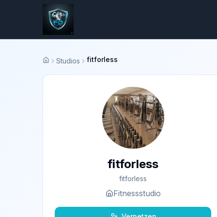
fitforless
Studios
Startseite
fitforless
fitforless
Fitnessstudio
Vernetzen