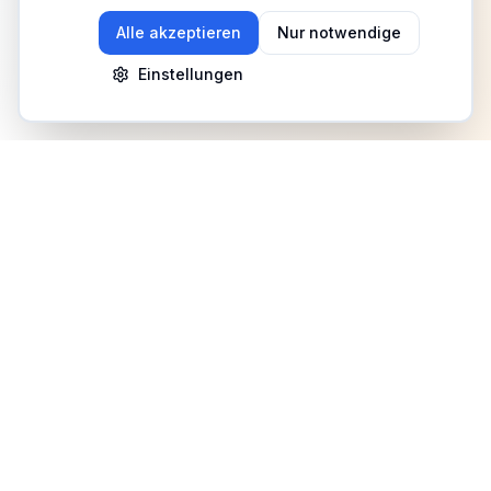
Alle akzeptieren
Nur notwendige
Einstellungen
Newsletter
Erhalte Updates zu Events, Tipps und Neuigkeiten
Anmelden
©
2026
Fitness Deutschland. Alle Rechte vorbehalten.
Benutzerhilfe
AGB
Datenschutz
Impressum
Mediadaten
Cookies