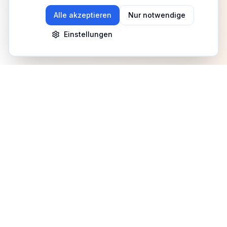
Alle akzeptieren
Nur notwendige
Einstellungen
Newsletter
Erhalte Updates zu Events, Tipps und Neuigkeiten
Anmelden
©
2026
Fitness Deutschland. Alle Rechte vorbehalten.
Benutzerhilfe
AGB
Datenschutz
Impressum
Mediadaten
Cookies