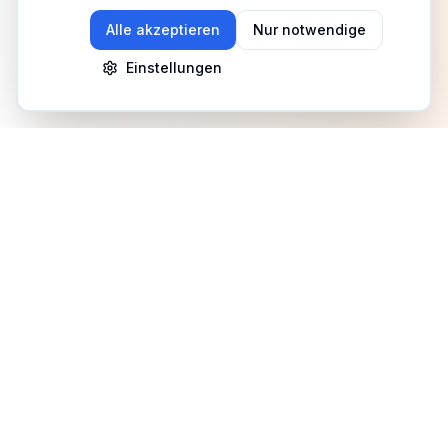
Alle akzeptieren
Nur notwendige
Einstellungen
Newsletter
Erhalte Updates zu Events, Tipps und Neuigkeiten
Anmelden
©
2026
Fitness Deutschland. Alle Rechte vorbehalten.
Benutzerhilfe
AGB
Datenschutz
Impressum
Mediadaten
Cookies