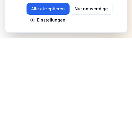
Alle akzeptieren
Nur notwendige
Einstellungen
Newsletter
Erhalte Updates zu Events, Tipps und Neuigkeiten
Anmelden
©
2026
Fitness Deutschland. Alle Rechte vorbehalten.
Benutzerhilfe
AGB
Datenschutz
Impressum
Mediadaten
Cookies