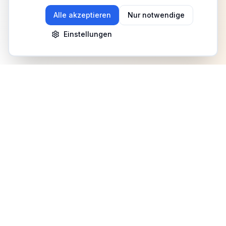
Alle akzeptieren
Nur notwendige
Einstellungen
Newsletter
Erhalte Updates zu Events, Tipps und Neuigkeiten
Anmelden
©
2026
Fitness Deutschland. Alle Rechte vorbehalten.
Benutzerhilfe
AGB
Datenschutz
Impressum
Mediadaten
Cookies