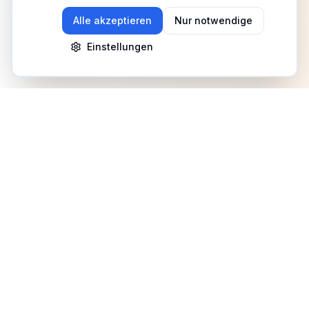
Alle akzeptieren
Nur notwendige
Einstellungen
Newsletter
Erhalte Updates zu Events, Tipps und Neuigkeiten
Anmelden
©
2026
Fitness Deutschland. Alle Rechte vorbehalten.
Benutzerhilfe
AGB
Datenschutz
Impressum
Mediadaten
Cookies