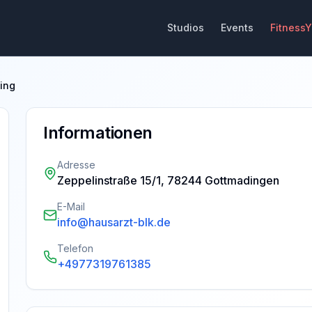
Studios
Events
Fitness
ning
Informationen
Adresse
Zeppelinstraße 15/1, 78244 Gottmadingen
E-Mail
info@hausarzt-blk.de
Telefon
+4977319761385