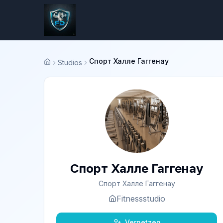
Спорт Халле Гаггенау
Studios
Startseite
Спорт Халле Гаггенау
Спорт Халле Гаггенау
Fitnessstudio
Vernetzen