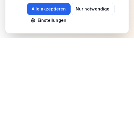
Alle akzeptieren
Nur notwendige
Einstellungen
Newsletter
Erhalte Updates zu Events, Tipps und Neuigkeiten
Anmelden
©
2026
Fitness Deutschland. Alle Rechte vorbehalten.
Benutzerhilfe
AGB
Datenschutz
Impressum
Mediadaten
Cookies