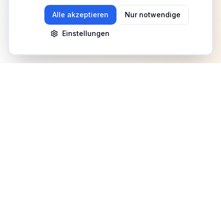
Alle akzeptieren
Nur notwendige
Einstellungen
Newsletter
Erhalte Updates zu Events, Tipps und Neuigkeiten
Anmelden
©
2026
Fitness Deutschland. Alle Rechte vorbehalten.
Benutzerhilfe
AGB
Datenschutz
Impressum
Mediadaten
Cookies