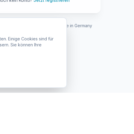
och kein Konto?
Jetzt registrieren
onform
SSL-verschlüsselt
Made in Germany
en. Einige Cookies sind für
sern. Sie können Ihre
Anmelden