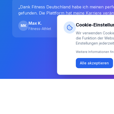
„Dank Fitness Deutschland habe ich meinen per
gefunden. Die Plattform hat meine Karriere verän
Max K.
Cookie-Einstell
MK
Fitness-Athlet
Wir verwenden Cookies
die Funktion der Webs
Einstellungen jederzei
Weitere Informationen fin
Alle akzeptieren
Newsletter
Erhalte Updates zu Events, Tipps und Neuigkeiten