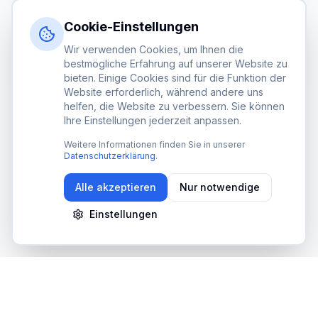
Mit Google anmelden
Cookie-Einstellungen
Wir verwenden Cookies, um Ihnen die
Noch kein Konto?
Jetzt registrieren
bestmögliche Erfahrung auf unserer Website zu
bieten. Einige Cookies sind für die Funktion der
Website erforderlich, während andere uns
helfen, die Website zu verbessern. Sie können
DSGVO-konform
SSL-verschlüsselt
Made in Germany
Ihre Einstellungen jederzeit anpassen.
Weitere Informationen finden Sie in unserer
Datenschutzerklärung
.
Alle akzeptieren
Nur notwendige
Einstellungen