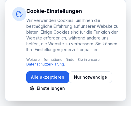
Mit Google anmelden
Cookie-Einstellungen
Wir verwenden Cookies, um Ihnen die
Noch kein Konto?
Jetzt registrieren
bestmögliche Erfahrung auf unserer Website zu
bieten. Einige Cookies sind für die Funktion der
Website erforderlich, während andere uns
helfen, die Website zu verbessern. Sie können
DSGVO-konform
SSL-verschlüsselt
Made in Germany
Ihre Einstellungen jederzeit anpassen.
Weitere Informationen finden Sie in unserer
Datenschutzerklärung
.
Alle akzeptieren
Nur notwendige
Einstellungen